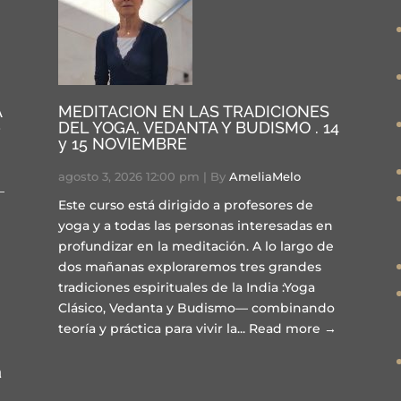
A
MEDITACION EN LAS TRADICIONES
o
DEL YOGA, VEDANTA Y BUDISMO . 14
y 15 NOVIEMBRE
agosto 3, 2026 12:00 pm
|
By
AmeliaMelo
Este curso está dirigido a profesores de
yoga y a todas las personas interesadas en
profundizar en la meditación. A lo largo de
dos mañanas exploraremos tres grandes
tradiciones espirituales de la India :Yoga
Clásico, Vedanta y Budismo— combinando
teoría y práctica para vivir la...
Read more →
a